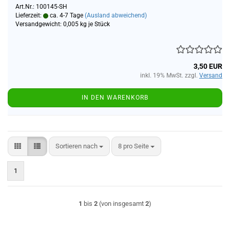
Art.Nr.: 100145-SH
Lieferzeit:
ca. 4-7 Tage
(Ausland abweichend)
Versandgewicht:
0,005
kg je Stück
3,50 EUR
inkl. 19% MwSt. zzgl.
Versand
IN DEN WARENKORB
Sortieren nach
pro Seite
Sortieren nach
8 pro Seite
1
1
bis
2
(von insgesamt
2
)