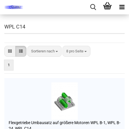
WPL C14
Sortieren nach
pro Seite
Sortieren nach
8 pro Seite
1
Flexgetriebe Umbausatz auf größere Motoren WPL B-1, WPL B-
24, WPL C14