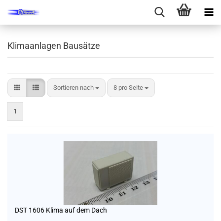
Klimaanlagen Bausätze
Sortieren nach
pro Seite
Sortieren nach
8 pro Seite
1
DST 1606 Klima auf dem Dach