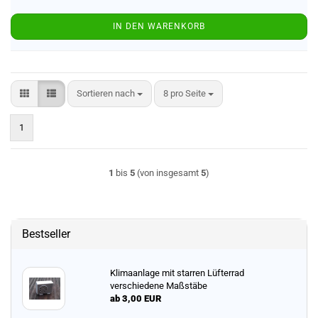
IN DEN WARENKORB
Sortieren nach
pro Seite
Sortieren nach
8 pro Seite
1
1
bis
5
(von insgesamt
5
)
Bestseller
Klimaanlage mit starren Lüfterrad
verschiedene Maßstäbe
ab 3,00 EUR