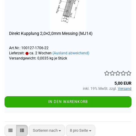
Direkt Kupplung 2,0×2,0mm Messing (MJ14)
Art.Nr.: 100127-1706-22
Lieferzeit:
ca. 2 Wochen
(Ausland abweichend)
Versandgewicht:
0,0035
kg je Stück
5,00 EUR
inkl. 19% MwSt. zzgl.
Versand
IN DEN WARENKORB
Sortieren nach
pro Seite
Sortieren nach
8 pro Seite