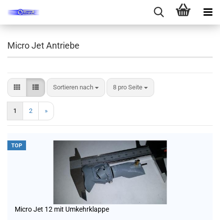
Micro Jet Antriebe
Sortieren nach
pro Seite
Sortieren nach
8 pro Seite
1
2
»
TOP
Micro Jet 12 mit Umkehrklappe